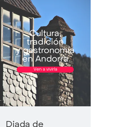
Cultura,
tradición
y gastronomía
en Andorra
Ven a vivirla
Diada de