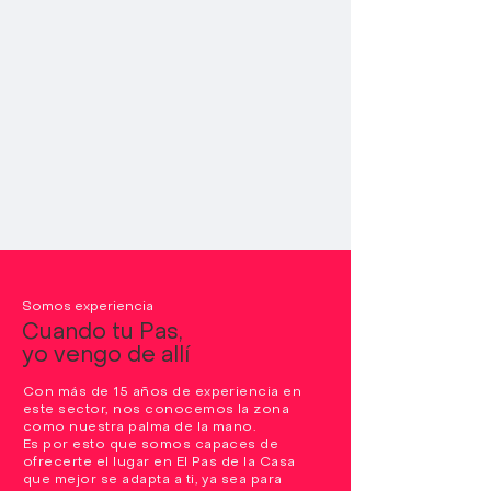
Si pasar unos días en el Pas
de la casa puede ser
inolvidable, imagínate lo top
que puede ser vivir allí
rodeado/a de un entorno
inmejorable. Compra tu
casa, tu piso o tu
apartamento en Andorra y
vive de los increíbles parajes
de Andorra todo el año.
Somos experiencia
Cuando tu Pas,
yo vengo de allí
Con más de 15 años de experiencia en
este sector, nos conocemos la zona
como nuestra palma de la mano.
Es por esto que somos capaces de
ofrecerte el lugar en El Pas de la Casa
que mejor se adapta a ti, ya sea para