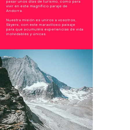
pasar unos días de turismo, como para
vivir en este magnífico paraje de
Andorra.
Nuestra misión es uniros a vosotros,
Skyers, con este maravilloso paisaje
para que acumuléis experiencias de vida
inolvidables y únicas.